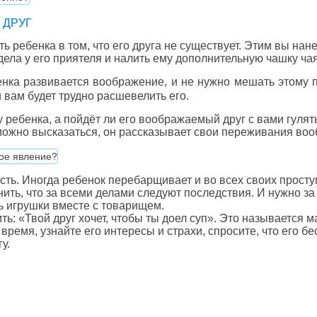
 ДРУГ
 ребенка в том, что его друга не существует. Этим вы на
 дела у его приятеля и налить ему дополнительную чашку чая
енка развивается воображение, и не нужно мешать этому 
и вам будет трудно расшевелить его.
 ребенка, а пойдёт ли его воображаемый друг с вами гулять
у можно высказаться, он рассказывает свои переживания в
ь. Иногда ребенок перебарщивает и во всех своих просту
ить, что за всеми делами следуют последствия. И нужно за
ть игрушки вместе с товарищем.
ть: «Твой друг хочет, чтобы ты доел суп». Это называется 
емя, узнайте его интересы и страхи, спросите, что его бес
у.