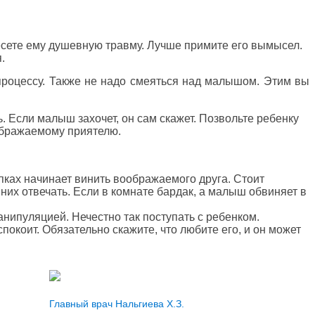
несете ему душевную травму. Лучше примите его вымысел.
.
процессу. Также не надо смеяться над малышом. Этим вы
. Если малыш захочет, он сам скажет. Позвольте ребенку
оображаемому приятелю.
пках начинает винить воображаемого друга. Стоит
 них отвечать. Если в комнате бардак, а малыш обвиняет в
манипуляцией. Нечестно так поступать с ребенком.
покоит. Обязательно скажите, что любите его, и он может
Главный врач Нальгиева Х.З.