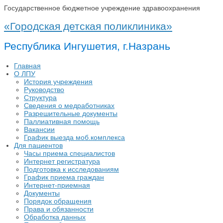
Государственное бюджетное учреждение здравоохранения
«Городская детская поликлиника»
Республика Ингушетия, г.Назрань
Главная
О ЛПУ
История учреждения
Руководство
Структура
Сведения о медработниках
Разрешительные документы
Паллиативная помощь
Вакансии
График выезда моб.комплекса
Для пациентов
Часы приема специалистов
Интернет регистратура
Подготовка к исследованиям
График приема граждан
Интернет-приемная
Документы
Порядок обращения
Права и обязанности
Обработка данных