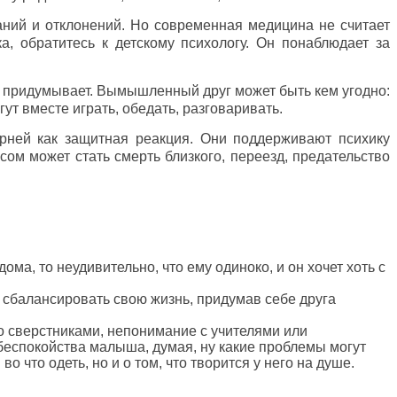
аний и отклонений. Но современная медицина не считает
а, обратитесь к детскому психологу. Он понаблюдает за
го придумывает. Вымышленный друг может быть кем угодно:
ут вместе играть, обедать, разговаривать.
рней как защитная реакция. Они поддерживают психику
ом может стать смерть близкого, переезд, предательство
ма, то неудивительно, что ему одиноко, и он хочет хоть с
 сбалансировать свою жизнь, придумав себе друга
о сверстниками, непонимание с учителями или
 беспокойства малыша, думая, ну какие проблемы могут
о что одеть, но и о том, что творится у него на душе.