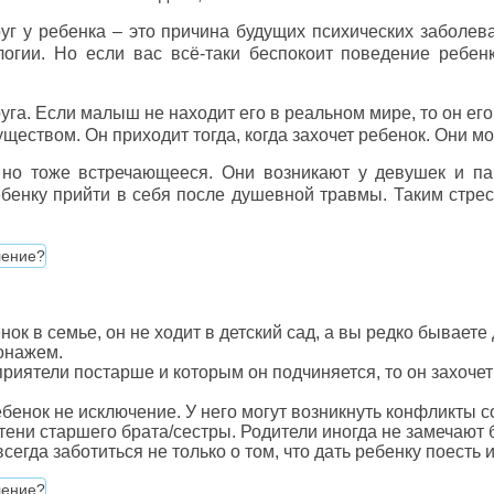
уг у ребенка – это причина будущих психических заболев
гии. Но если вас всё-таки беспокоит поведение ребенк
руга. Если малыш не находит его в реальном мире, то он е
ством. Он приходит тогда, когда захочет ребенок. Они мог
 но тоже встречающееся. Они возникают у девушек и па
бенку прийти в себя после душевной травмы. Таким стресс
в семье, он не ходит в детский сад, а вы редко бываете до
онажем.
риятели постарше и которым он подчиняется, то он захочет
бенок не исключение. У него могут возникнуть конфликты с
 тени старшего брата/сестры. Родители иногда не замечают
гда заботиться не только о том, что дать ребенку поесть и в