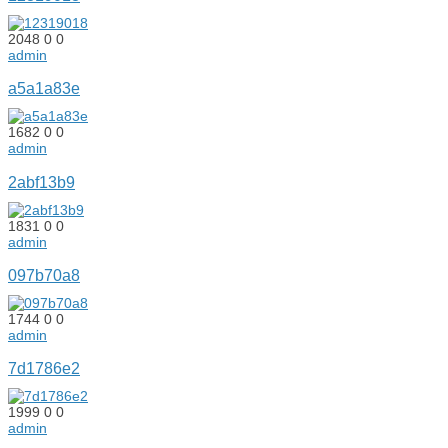
2048
0
0
admin
a5a1a83e
1682
0
0
admin
2abf13b9
1831
0
0
admin
097b70a8
1744
0
0
admin
7d1786e2
1999
0
0
admin