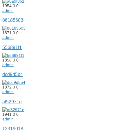
1954
0
0
admin
86185603
1871
0
0
admin
556891f1
1858
0
0
admin
dcd9d5b4
1872
0
0
admin
af52971e
1941
0
0
admin
12319018