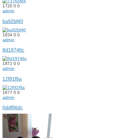
1720
0
0
admin
ba92bf40
1834
0
0
admin
8d19746c
1872
0
0
admin
12f91f9a
1877
0
0
admin
0ddf86dc