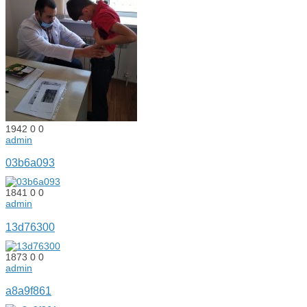
1942
0
0
admin
03b6a093
1841
0
0
admin
13d76300
1873
0
0
admin
a8a9f861