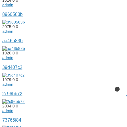
1624
0
0
admin
8960583b
2075
0
0
admin
aa46b83b
1920
0
0
admin
39d407c2
1979
0
0
admin
2c96bb72
2094
0
0
admin
73765f84