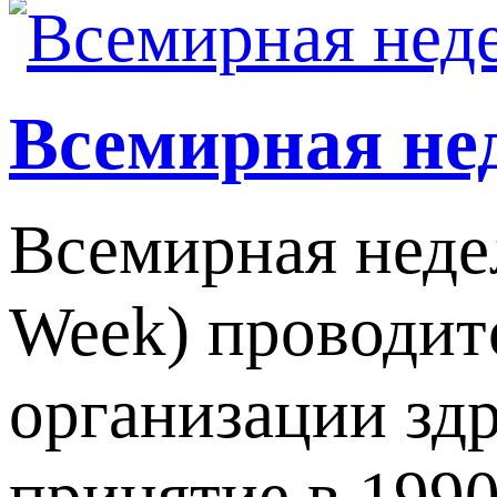
Всемирная не
Всемирная недел
Week) проводитс
организации зд
принятие в 199