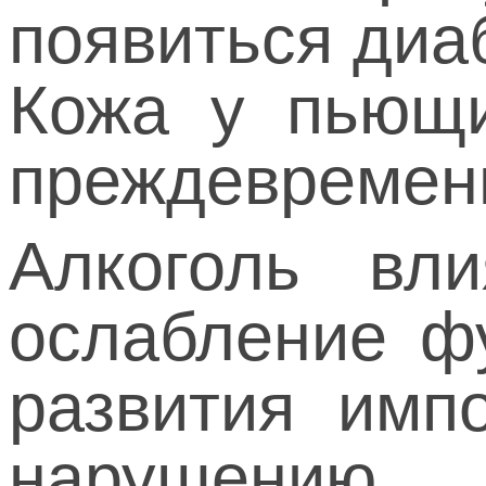
появиться диаб
Кожа у пьющи
преждевременн
Алкоголь вл
ослабление ф
развития имп
нарушению 