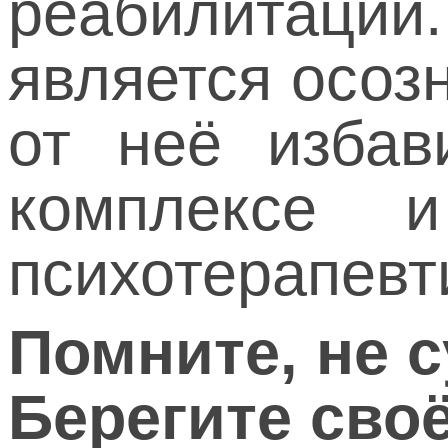
реабилитации
является осоз
от неё избав
комплексе 
психотерапевт
Помните, не 
Берегите сво